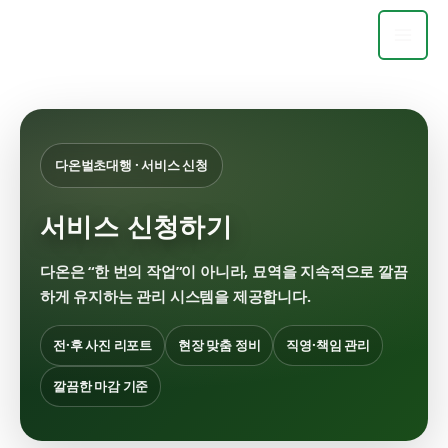
서비스 신청하기
콘
대표전화
텐
츠
로
건
너
다온벌초대행 · 서비스 신청
뛰
기
서비스 신청하기
다온은 “한 번의 작업”이 아니라, 묘역을
지속적으로 깔끔
하게 유지하는 관리 시스템
을 제공합니다.
전·후 사진 리포트
현장 맞춤 정비
직영·책임 관리
깔끔한 마감 기준